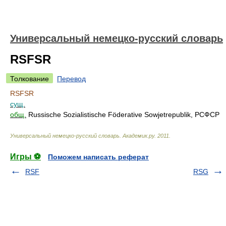
Универсальный немецко-русский словарь
RSFSR
Толкование
Перевод
RSFSR
сущ.
общ.
Russische Sozialistische Föderative Sowjetrepublik, РСФСР
Универсальный немецко-русский словарь
.
Академик.ру
.
2011
.
Игры ⚽
Поможем написать реферат
RSF
RSG